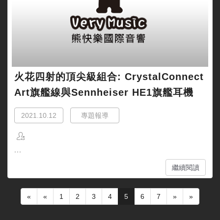
火花四射的頂尖級組合: CrystalConnect
Art旗艦線與Sennheiser HE1旗艦耳機
2021.10.12
專題報導
...
繼續閱讀
«
«
1
2
3
4
5
6
7
»
»