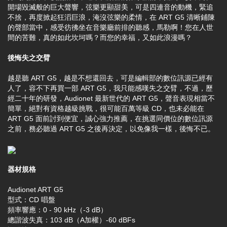
開場毀滅般的巨大聲響，弦樂更顯甜美，可是四連音的動機，緊追
不捨，再度掀起狂滔巨浪，淹沒弦樂的柔情，在 ART G5 清晰鋪陳
的聲部當中，感受彷彿坐在音樂廳前排的聽感，馬勒啊！您在人世
間的苦難，真的如此坎坷嗎？而您的幸福，又如此浪漫嗎？
後悔失之交臂
越是聽 ART G5，越是不想還回去，可是編輯部的數位訊源已經有
人了，容不下再買一部 ART G5，我只能感嘆失之交臂，不過，歷
經二十年的研發，Audionet 最新世代的 ART G5，聲音表現相當不
簡單，絕對有資格越級挑戰，很可能百萬等級 CD，也未必能在
ART G5 面前討到便宜，誠心強力推薦，在挑選同價位的數位訊源
之前，務必聽過 ART G5 之後再決定，以免像我一樣，後悔不已。
器材規格
Audionet ART G5
型式：CD 唱盤
頻率響應：0 - 90 kHz（-3 dB）
總諧波失真：103 dB（A加權）-60 dBFs