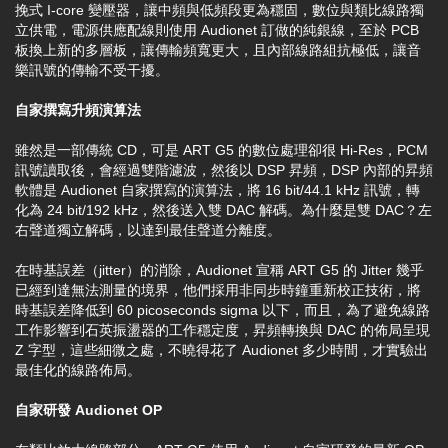
挽式 I-core 變壓器，讓中頻與低頻段更為穩固，數位與類比線路獨
立供電，電源供應配線則使用 Audionet 訂做的純銀線，至於 PCB
板換上新的多層板，讓傳輸頻寬更大，且內部線路組抗極低，讓音
樂訊號的傳輸不受干擾。
自家撰寫升頻演算法
雖然是一部傳統 CD，可是 ART G5 的數位處理卻很 Hi-Res，PCM
訊號讀取後，會經過雙階濾波，然後以 DSP 昇頻，DSP 內部的昇頻
軟體是 Audionet 自家撰寫的演算法，將 16 bit/44.1 kHz 訊號，轉
化為 24 bit/192 kHz，然後送入雙 DAC 解碼。為什麼是雙 DAC？左
右聲道獨立解碼，以達到最佳聲道分離度。
在時基誤差（jitter）的消除，Audionet 宣稱 ART G5 的 Jitter 幾乎
已經到達無法測量的境界，他們採用非同步時鐘重新校正技術，將
時基誤差降低到 60 picoseconds sigma 以下，而且，為了避免線路
工作影響到石英振盪器的工作穩定度，昇頻轉換與 DAC 的佈局呈現
Z 字型，這些細微之處，不曉得花了 Audionet 多少時間，才實驗出
最佳化的線路佈局。
自家研發 Audionet OP