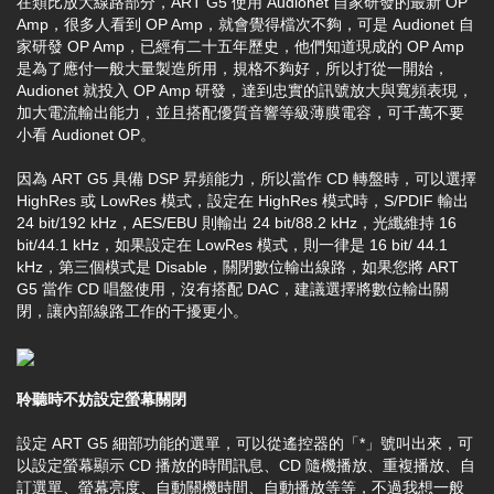
在類比放大線路部分，ART G5 使用 Audionet 自家研發的最新 OP
Amp，很多人看到 OP Amp，就會覺得檔次不夠，可是 Audionet 自
家研發 OP Amp，已經有二十五年歷史，他們知道現成的 OP Amp
是為了應付一般大量製造所用，規格不夠好，所以打從一開始，
Audionet 就投入 OP Amp 研發，達到忠實的訊號放大與寬頻表現，
加大電流輸出能力，並且搭配優質音響等級薄膜電容，可千萬不要
小看 Audionet OP。
因為 ART G5 具備 DSP 昇頻能力，所以當作 CD 轉盤時，可以選擇
HighRes 或 LowRes 模式，設定在 HighRes 模式時，S/PDIF 輸出
24 bit/192 kHz，AES/EBU 則輸出 24 bit/88.2 kHz，光纖維持 16
bit/44.1 kHz，如果設定在 LowRes 模式，則一律是 16 bit/ 44.1
kHz，第三個模式是 Disable，關閉數位輸出線路，如果您將 ART
G5 當作 CD 唱盤使用，沒有搭配 DAC，建議選擇將數位輸出關
閉，讓內部線路工作的干擾更小。
聆聽時不妨設定螢幕關閉
設定 ART G5 細部功能的選單，可以從遙控器的「*」號叫出來，可
以設定螢幕顯示 CD 播放的時間訊息、CD 隨機播放、重複播放、自
訂選單、螢幕亮度、自動關機時間、自動播放等等，不過我想一般