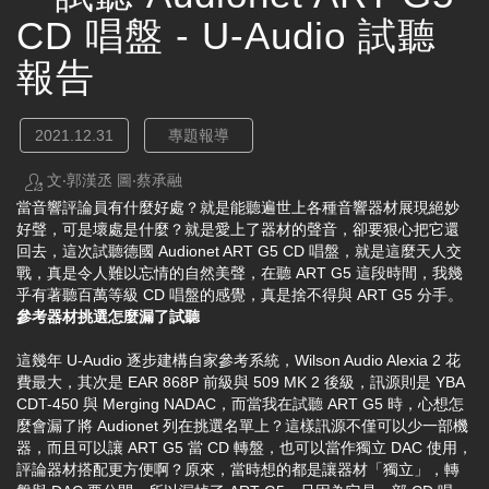
CD 唱盤 - U-Audio 試聽
報告
2021.12.31
專題報導
文‧郭漢丞 圖‧蔡承融
當音響評論員有什麼好處？就是能聽遍世上各種音響器材展現絕妙
好聲，可是壞處是什麼？就是愛上了器材的聲音，卻要狠心把它還
回去，這次試聽德國 Audionet ART G5 CD 唱盤，就是這麼天人交
戰，真是令人難以忘情的自然美聲，在聽 ART G5 這段時間，我幾
乎有著聽百萬等級 CD 唱盤的感覺，真是捨不得與 ART G5 分手。
參考器材挑選怎麼漏了試聽
這幾年 U-Audio 逐步建構自家參考系統，Wilson Audio Alexia 2 花
費最大，其次是 EAR 868P 前級與 509 MK 2 後級，訊源則是 YBA
CDT-450 與 Merging NADAC，而當我在試聽 ART G5 時，心想怎
麼會漏了將 Audionet 列在挑選名單上？這樣訊源不僅可以少一部機
器，而且可以讓 ART G5 當 CD 轉盤，也可以當作獨立 DAC 使用，
評論器材搭配更方便啊？原來，當時想的都是讓器材「獨立」，轉