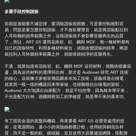
多重手段控制諧振
前面提過能量不滅定律，要消除諧振很困難，可是要控制相對容
易，問題是要怎麼控制諧振，才不會影響聲音，就是將諧振點拉到
人耳聆聽的頻率範圍之外，這樣諧振就不會影響音樂再生的品質
了，所以，ART G5 運用花崗岩、鋁、鋼與 MDF，每一種材料都有
自己的諧振特性，利用多種材料複合，就能改變諧振的頻率，將諧
振拉到人耳聆聽頻率範圍之外，就能保留純淨的音樂再生。
不過，就算知道有花崗岩、鋁、鋼與 MDF 這些材料，很難依樣畫葫
蘆，因為這些材料的選擇與比例，那才是 Audionet 研究 ART 技術
的核心，這就像大家都宣傳晶圓奈米加工技術，誰贏得過台積電，
就算買一模一樣的機器回來學著做，也很難模仿台積電的製程，
Audionet 大方地講出自家配方，就是不怕您學，因為根本學不來，
不光是配方比例，德國精密加工的準確度，就是學不來的基本功。
有了固若金湯的底盤與機箱，再來要看 ART G5 在聲音處理的技
術，從電源開始，連小小的保險絲都要計較，使用銠與銅混合材
質，而不是一般的鉛、銻或錫，並且使用大容量濾波網路，搭配推