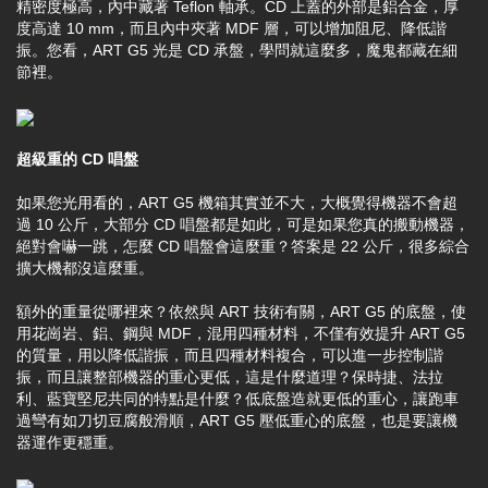
精密度極高，內中藏著 Teflon 軸承。CD 上蓋的外部是鋁合金，厚
度高達 10 mm，而且內中夾著 MDF 層，可以增加阻尼、降低諧
振。您看，ART G5 光是 CD 承盤，學問就這麼多，魔鬼都藏在細
節裡。
超級重的 CD 唱盤
如果您光用看的，ART G5 機箱其實並不大，大概覺得機器不會超
過 10 公斤，大部分 CD 唱盤都是如此，可是如果您真的搬動機器，
絕對會嚇一跳，怎麼 CD 唱盤會這麼重？答案是 22 公斤，很多綜合
擴大機都沒這麼重。
額外的重量從哪裡來？依然與 ART 技術有關，ART G5 的底盤，使
用花崗岩、鋁、鋼與 MDF，混用四種材料，不僅有效提升 ART G5
的質量，用以降低諧振，而且四種材料複合，可以進一步控制諧
振，而且讓整部機器的重心更低，這是什麼道理？保時捷、法拉
利、藍寶堅尼共同的特點是什麼？低底盤造就更低的重心，讓跑車
過彎有如刀切豆腐般滑順，ART G5 壓低重心的底盤，也是要讓機
器運作更穩重。