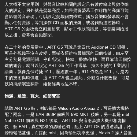
人大概不太會用到，與聲音比較相關的設定只有數位輸出與數位輸
入的設定，另外就是螢幕亮度，如果覺得螢幕工作線路的高頻可能
會影響聲音表現，可以設定螢幕關閉模式，播放音樂時螢幕就不會
顯示任何資訊，等到操作 CD 面板的按鍵，或者觸動遙控器時，
ART G5 的面板會立刻量起來，顯示工作狀態訊息，等音樂開始播
放之後，螢幕會自動關閉。
在二十年的發展當中，ART G5 可說是第四代 Audionet CD 唱盤，
可是外觀幾乎沒有改變，面板依舊維持最簡潔的四個按鍵，由左至
右分別是電源開關、停止/設定、快轉、播放/倒轉，而且靠這四個按
鍵的組合，就可以設定 ART G5 的工作選單，持久不變的工業設計
語彙，就像是保時捷 911，歷經數十年，911 依然是 911，可是內
中的技術與時俱進，這 ART G5 也是如此，外觀沒什麼改變，可是
技術持續演進翻新，維繫經典地位不墜。
飽滿、通透、寬大、細節豐富
試聽 ART G5 時，喇叭都是 Wilson Audio Alexia 2，可是擴大機搭
配了兩套，一是 EAR 868P 前級與 590 MK II 後級，另一套是 mbl
Noble C11 前級與 N21 後級，ART G5 與這兩套擴大機都相處愉
快，聽 EAR，真空管機的溫暖色調，配上 ART G5 的通透清甜，聆
聽輕鬆感甚佳，而搭配 mbl，因為輸出功率更強，Alexia 2 操大音量