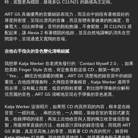
時，底盤更為穩固，最後多以 C11/N21 的聽感為主定稿。
ART G5 具備優秀的音樂細節表現力，而且在中頻段有著相當好的
厚度與密度，呈現出漂亮的音像，而且形體有著健康的飽滿度，音
像寬大，但比例準確，音符的顆粒飽滿，不會鬆散，與 C11/N21 搭
配起來，讓 Alexia 2 有著穩固的低頻，並且自然地讓喇叭消失在空
間當中，呈現通透又寬闊的音場。
吉他右手指尖的音色變化清晰細膩
我想舉 Katja Werker 在老虎魚發行的「Contact Myself 2.0」，如果
您喜歡 Finger Style 吉他，肯定會喜歡這張 CD，聽第一軌的
「Yes」，鋼弦吉他溫暖的撥奏，ART G5 清楚地把錄音當中的細節
重現，吉他指彈撥奏時，大拇指音彈奏根音，Katja Werker 適用手
指去彈，沒有戴上指套，低音的顆粒更暖，對比指甲彈奏的分解和
弦亮麗的音色，ART G5 清晰地呈現右手彈奏的音色差異。
Katja Werker 這張唱片，如果照 CD 內頁所寫的內容，根本是在錄
音室「一鏡到底」，兩把吉他，一人獨唱，靠錄音室的電容式麥克
風，收錄彈唱的場景，再加上吉他收音與人聲的獨立收音做混音後
製，用最簡單直接的方法，收錄原汁原味的錄音現場，而我用 ART
G5 來聽，真是至高無上的享受，我看著 CD 內頁的照片，錄音時
Katja Werker 打赤腳，踩在錄音是地毯上，就是要避免鞋子產生噪