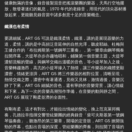
健康飽滿的音像，錄音後製混音把搖滾樂團的樂器，天馬行空地擺
放，散發著迷幻的氣息，1970 年代的老錄音，用現代的頂尖器材播
放起來，更能聽見錄音當中諸多創意十足的音樂概念。
鐵漢也有柔情
要講細膩，ART G5 可說是鐵漢柔情，鐵漢，講的是展現器樂的力
道，柔情，講的是中高頻泛音延伸的自然光澤，聽皮耶絲、杜梅與
王健合作的「布拉姆斯第一號鋼琴三重奏」，第一樂章由鋼琴獨奏
拉開序幕，大提琴亦步亦趨地唱和，鋪陳第一個音樂主題，大提琴
濃郁流暢的聲線，與鋼琴交織出溫暖的音色，等小提琴加入之後，
音樂轉趨激昂，高亢的小提琴摻入了熱情，讓三件樂器的織體更顯
濃密，情緒更澎湃，ART G5 將三件樂器的相對位置，清晰呈現，
熱情交織之際，濃密中有著通透，見樹又見林，激情過後，音樂沉
靜了下來，ART G5 細膩的音色，還有寧靜的音樂背景，讓心情緩
和下來，為下一次的音樂高潮預作準備，在音樂的動與靜之間，
ART G5 展現了剛柔並濟的全面性。
有剛有柔，這才有對比，才能拉出情緒的變化，換上范克萊邦獨
奏，孔德拉辛指揮交響管絃樂團的經典錄音「柴可夫斯基第一號鋼
琴協奏曲」，聽激昂的第三樂章，開場的定音鼓，ART G5 掀開強
勁的序幕，也點出音場的深度，管絃樂團的齊奏，則拉開了音場的