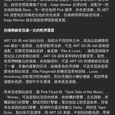
訊，錄音室裡面擺滿了吉他，Katja Werker 自彈自唱，搭配另一把
吉他與無格 Bass，另一把吉他用 Pick 撥彈，音色更清脆，而 ART
G5 清楚地呈現兩把吉他的音色差異，彷彿將我帶回錄音現場，
Katja Werker 就在我面前彈唱那樣真實。
彷彿將錄音洗過一次的乾淨通透
ART G5 與 mbl 如此合拍，倒是出乎我意料之外，因為以前總覺得
mbl 最好一套西裝，自家搭配準沒錯，可是 ART G5 與 mbl 卻相當
速配，音樂背景極為安靜，像是聽「Ella & Louis」，雖然是相隔半
世紀以上的老類比錄音，ART G5 卻有著寧靜的音樂背景，當然，
老母帶轉數位的底噪，依然聽得到，可是 ART G5 彷彿將錄音洗過
了一遍，音像的凝聚與呈現，線條更為乾淨清晰，可是音質卻是那
麼地有類比味道，Ella Fitzgerald 的嗓音甜美有韻味，Louis
Armstrong 的歌聲沙啞有磁性，對比亮麗的小喇叭獨奏，尾韻帶著
溫暖的色調，濃郁中不失通透，聽來真是過癮。
再來張老類比錄音，聽 Pink Floyd 的「Dark Side of the Moon」，
「Money」可說是類比混音的經典，收銀機的聲響，左右跳動，把
機器敲打的聲響，變成另類打擊樂，電吉他加上顫音器效果，背後
有合成器的迷幻聲響，那個時代還沒有數位 Delay，用的是 Tape
Echo，類比味可真濃厚，用 ART G5 來聽，中頻段的暖色調，帶著