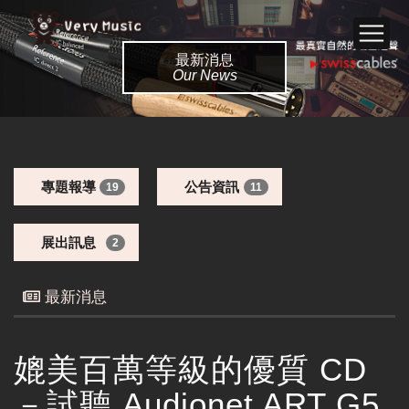
最新消息
Our News
專題報導
公告資訊
19
11
展出訊息
2
最新消息
媲美百萬等級的優質 CD
－試聽 Audionet ART G5