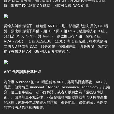
盤與 DAC 要分開，所以漏掉了 ART G5，只因為它是一部 CD 唱
盤，卻忘了它也能當 CD 轉盤，同時可以做 DAC 使用。
從輸入與輸出端子，就知道 ART G5 是一部相當成熟好用的 CD 唱
盤，類比輸出端子具備 2 組 XLR 與 1 組 RCA，數位輸入有 3 組，
分別是 USB、SPDIF 與 Toslink，數位輸出有 4 組，包括 2 組
RCA（75Ω）、1 組 AES/EBU（110Ω）與 1 組光纖，根本就是獨
立的 CD 轉盤與 DAC，只是裝在一個機箱內部，真是懊惱，怎麼之
前沒有想到把 ART G5 列入參考器材選項。
ART 代表諧振校準技術
為什麼 Audionet 把 CD 唱盤稱為 ART，雖可能隱含藝術（art）的
意思，但實情是 Audionet「Aligned Resonance Technology 」的縮
寫，這三個字擺在一起不好翻譯，或者可以稱之為「諧振校準技
術」。因為能量不滅定律，不論是機箱內部變壓器與 CD 轉盤產生
的諧振，或是外界環境導入的諧振，都是能量，很難消除，所以要
想方設法消除諧振的影響。