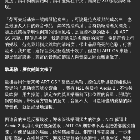
寬度，鋼琴獨奏開始時，鋼琴凝聚在中央，讓舞台 3D 樣貌清晰浮
現。
「柴可夫斯基第一號鋼琴協奏曲」，可說是范克萊邦的成名曲，也
是最膾炙人口的錄音作品，鋼琴指法精湛，音符顆粒清晰又漂亮，
加上孔德拉辛明快俐落的指揮風格，是百聽不厭的版本，用 ART
G5 來聽，即便是複習，我還是聽見許多新鮮的東西，像是琶音上行
的樂段，范克萊邦指尖跳動的清晰度，帶出晶晶亮亮的色彩，行雲
流水，我知道，這錄音少說聽過幾十次了，但是用 ART G5 來聽，
卻是饒富樂趣，豐富的音樂細節讓人與音樂之間距離更近了。
聽馬勒，層次鋪陳太棒了
最後要用什麼來考 ART G5？當然是馬勒，聽伯恩斯坦指揮維也納
愛樂的「馬勒第五號交響曲」，我有 N21 後級推 Alexia 2，不怕後
級軟腳，用力操駕，設定在約莫音樂廳前五排位置的音量，開場的
銅管獨奏，帶出遠方號角的意向，音量不大，可是維也納愛樂的銅
管音色，就是那麼地溫暖。
四連音的主題反覆幾次，迎來管弦樂團猛力的強奏，N21 催逼出
Alexia 2 滾滾而來的低頻聲浪，ART G5 則有條不紊地把聲部層次鋪
陳，即便是猛爆的場面，依然穩如泰山。銅管引導著樂團，一步步
撐到高點，在倏然落下，迎來弦樂群的似水濃情，搖曳生姿，對比