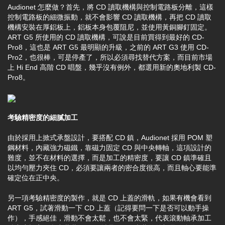
Audionet 怎麼做？首先，將 CD 讀取機構與控制電路板分離，這樣
控制電路板的細微振動，就不會影響 CD 讀取機構，再把 CD 讀取
機構安裝在厚鋁板上，鋁板本身包覆阻尼，並使用黃銅腳釘固定。
ART G5 所使用的 CD 讀取機構，可說是目前買得到最好的 CD-
Pro8，這也是 ART G5 最明顯的升級，之前的 ART G3 使用 CD-
Pro2，也很棒，可是停產了，所以必須尋找替代方案，而目前市場
上 Hi End 高階 CD 唱盤，幾乎沒有例外，都選用新的奧地利製 CD-
Pro8。
考驗精密度的細膩加工
由於採用上掀式承盤設計，要搭配 CD 鎮，Audionet 採用 POM 塑
鋼材料，內藏強力磁鐵，靠磁力固定 CD 與中央轉軸，這項設計的
難度，並不在材料的選擇，而是加工的精密度，要讓 CD 鎮準確且
以均勻壓力夾住 CD，必須要讓兩者的密合度很高，而且軸心要能準
確定位在正中央。
另一項考驗精密度的製作，就是 CD 上蓋的滑軌，如果有機會看到
ART G5，試著滑動一下 CD 上蓋（記得要問一下是否可以動手操
作），手感絕佳，滑動不會太鬆，也不會太緊，代表滾動軸承加工