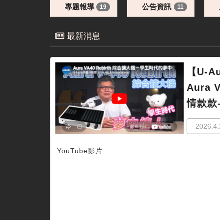
專題報導
公告資訊
19
11
最新消息
【U-A
Aura 
情款款-
2026.4.
YouTube影片...