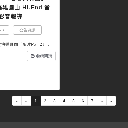
高雄圓山 Hi-End 音
影音報導
23
公告資訊
快樂展間〔影片Part2〕...
繼續閱讀
«
«
1
2
3
4
5
6
7
»
»