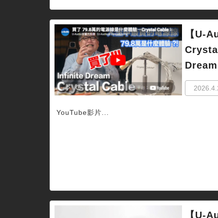
【U-A
Crysta
Drea
2026.4.
YouTube影片...
【U-A