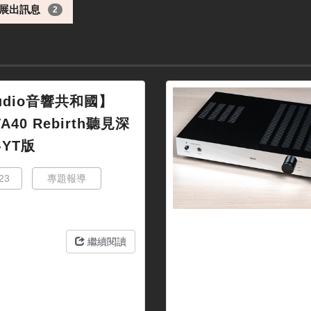
展出訊息
2
udio音響共和國】
VA40 Rebirth聽見深
YT版
23
專題報導
繼續閱讀