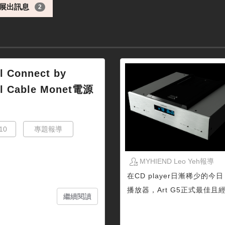
展出訊息
2
l Connect by
al Cable Monet電源
10
專題報導
MYHIEND Leo Yeh報導
在CD player日漸稀少的今
播放器，Art G5正式最佳且經
繼續閱讀