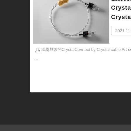
Crysta
Crysta
2021.11
獲獎無數的CrystalConnect by Crystal cable Art se
...