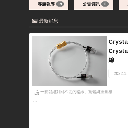
專題報導
公告資訊
19
11
最新消息
Crysta
Cryst
線
2022.1.
一聽就絕對回不去的精緻、寬鬆與重量感
...