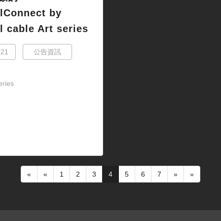
lConnect by
l cable Art series
.21
公告資訊
ries
«
«
1
2
3
4
5
6
7
»
»