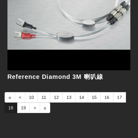
Reference Diamond 3M 喇叭線
≤
<
10
11
12
13
14
15
16
17
18
19
>
≥