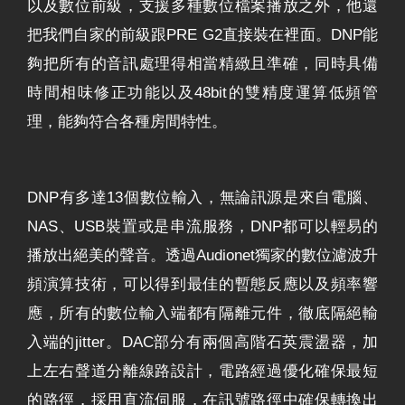
以及數位前級，支援多種數位檔案播放之外，他還
把我們自家的前級跟PRE G2直接裝在裡面。DNP能
夠把所有的音訊處理得相當精緻且準確，同時具備
時間相味修正功能以及48bit的雙精度運算低頻管
理，能夠符合各種房間特性。
DNP有多達13個數位輸入，無論訊源是來自電腦、
NAS、USB裝置或是串流服務，DNP都可以輕易的
播放出絕美的聲音。透過Audionet獨家的數位濾波升
頻演算技術，可以得到最佳的暫態反應以及頻率響
應，所有的數位輸入端都有隔離元件，徹底隔絕輸
入端的jitter。DAC部分有兩個高階石英震盪器，加
上左右聲道分離線路設計，電路經過優化確保最短
的路徑，採用直流伺服，在訊號路徑中確保轉換出