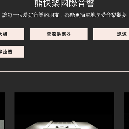
PLANCK2
熊快樂國際音響
讓每一位愛好音樂的朋友，都能更簡單地享受音樂饗宴
毫不妥協的極緻再生追求: 德國Audionet 
PLANCK2旗艦CD唱盤

PLANCK2使用高精度的時鐘讓時基誤差降
大機
電源供應器
訊源
到最低，音樂訊號可以精準正確的再生。
PLANCK2的內部頻率補償使用特訂最高等
級的雲母電容，確保了類比領域的絕對精
串流機
準。
細節