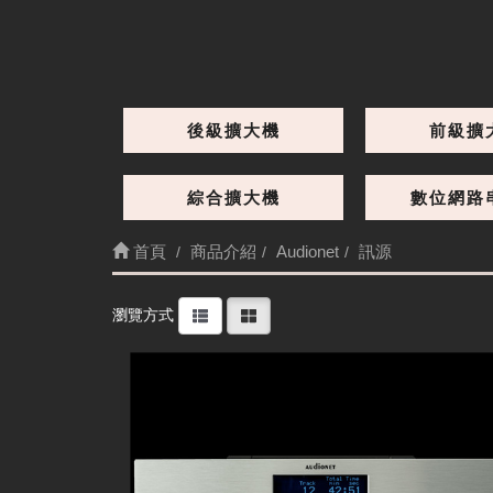
ART G5
一次跳兩級，性能大躍進，媲美百萬等級

Audionet ART G5 CD 唱盤
後級擴大機
前級擴
綜合擴大機
數位網路
首頁
商品介紹
Audionet
訊源
細節
瀏覽方式
ART G3