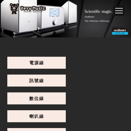
電源線
訊號線
數位線
喇叭線