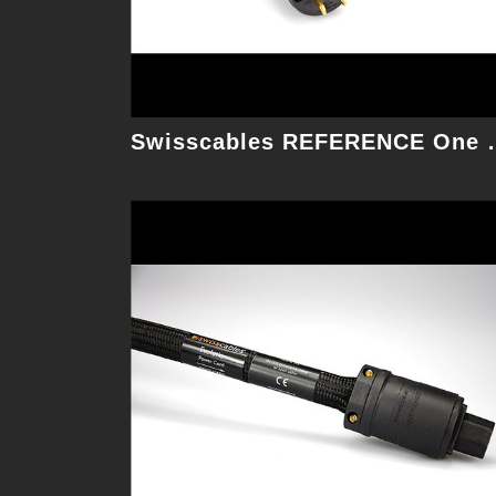
細節
Swisscables 