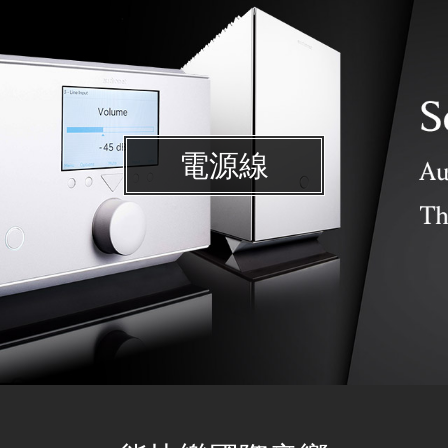
電源線
Swisscables Diamond Duo(Graphene) 1.75M 電源線