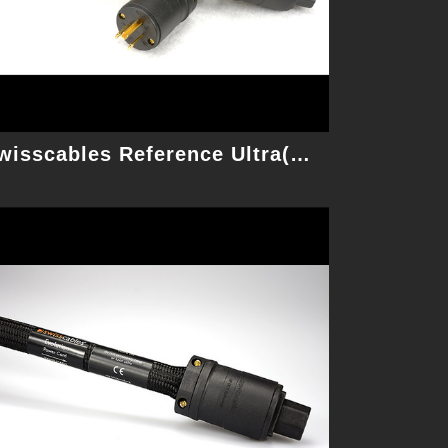
細節
Swisscables Reference Ultra(非Graphene) 1.75M 電源線