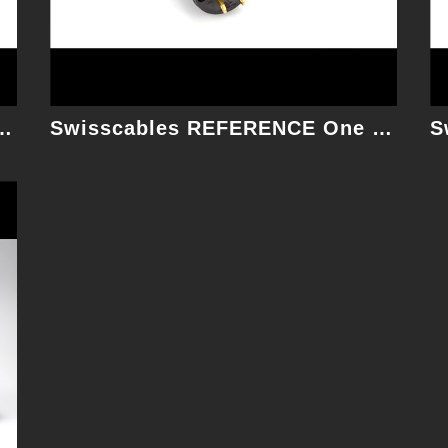
REFERENCE One 1M 電源線
Swisscables REFERENCE One 1.75M 電源線