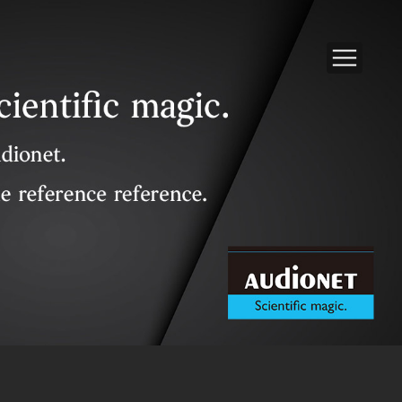
Swisscables Diamond(Graphene) 1M 電源線