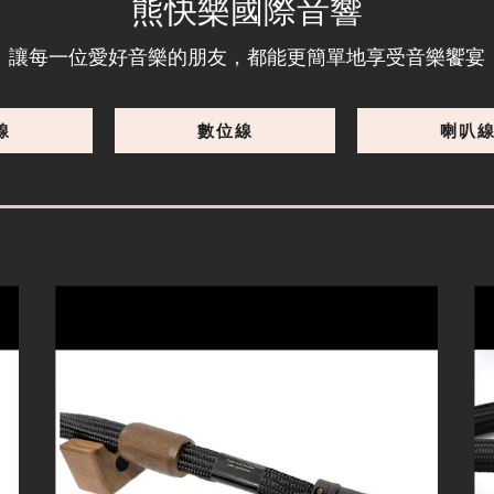
熊快樂國際音響
新旗艦，兩倍導體的Diamond
讓每一位愛好音樂的朋友，都能更簡單地享受音樂饗宴
線
數位線
喇叭
細節
Swisscables Reference Ultra (非Graphene) 1M 電源線
Diamond 旗艦技術下放