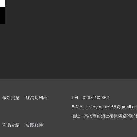
 電源線
最新消息
經銷商列表
TEL : 0963-462662
E-MAIL : verymusic168@gmail.c
地址 : 高雄市前鎮區復興四路2號6
商品介紹
集團夥伴