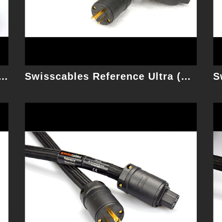
細節
bles Diamond(Graphene) 1.75M 電源線
Swisscables Reference Ultra (非Graphene) 1M 電源線