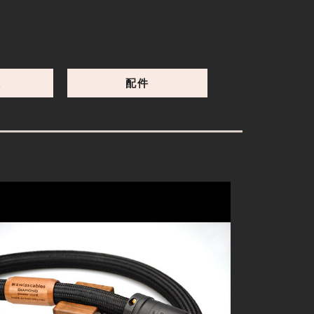
高質感、細膩自然好聽
線
配件
細節
Swisscables Reference Ultra(非Graphene) 1.75M 電源線
Diamond旗艦技術下放