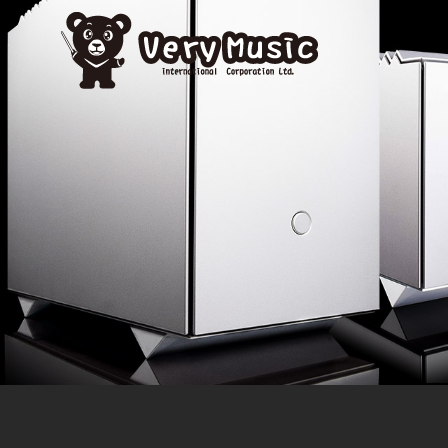
Swisscables Diamond Duo (非Graphene) 1M 電源線