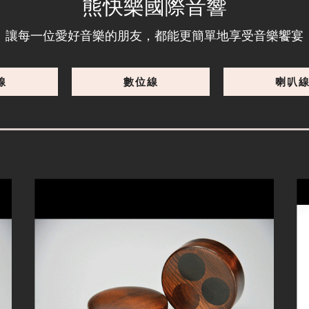
熊快樂國際音響
提供您完美、好聲的調音。
讓每一位愛好音樂的朋友，都能更簡單地享受音樂饗宴
線
數位線
喇叭
細節