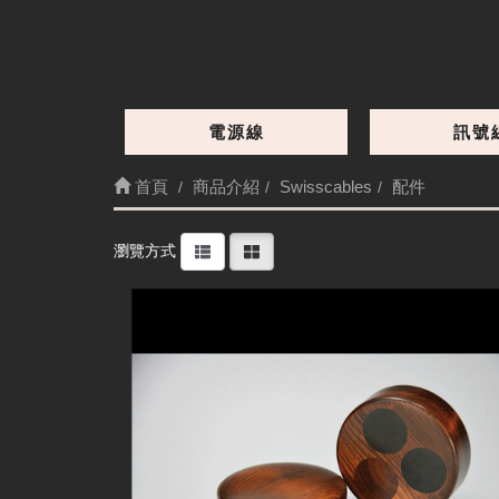
提供您完美、好聲的調音。
電源線
訊號
首頁
商品介紹
Swisscables
配件
細節
瀏覽方式