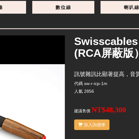
線
數位線
喇叭
Swisscable
(RCA屏蔽版
訊號雜訊比顯著提高，音
代碼
sw-r-icp-1m
人氣
2856
NT$48,300
建議售價
加入詢價車