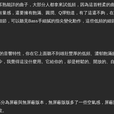
是發燒友耳熟能詳的曲子，大部分人都拿來試低頻，因為這首輕柔的曲
僅要有量感，還要擁有飽滿、圓潤、Q彈勁道，有了這還不夠，
動的細節，可以聽見Bass手細膩的指尖變化動作，這些低頻的細節
的不是強烈而鮮明的音響特性，你在它上面聽不到雄壯豐厚的低頻、濃
少，我覺得這沒什麼用。它給你的，卻是輕鬆的、開放的、
s將RCA區分為屏蔽與無屏蔽版本，無屏蔽版版多了一些空氣感，
紋。