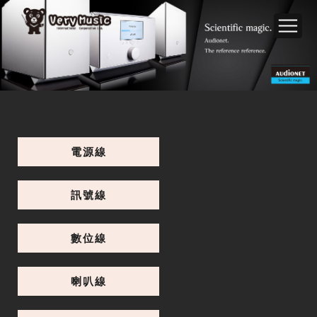
電源線
訊號線
數位線
喇叭線