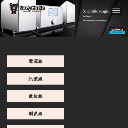
電源線
訊號線
數位線
喇叭線