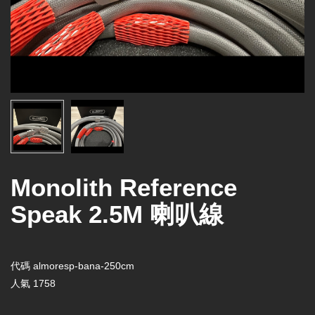
Monolith Reference
Speak 2.5M 喇叭線
代碼
almoresp-bana-250cm
人氣
1758