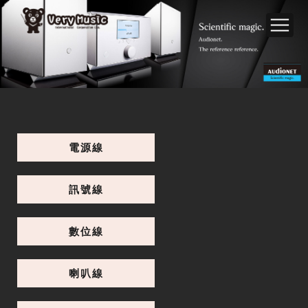
電源線
訊號線
數位線
喇叭線