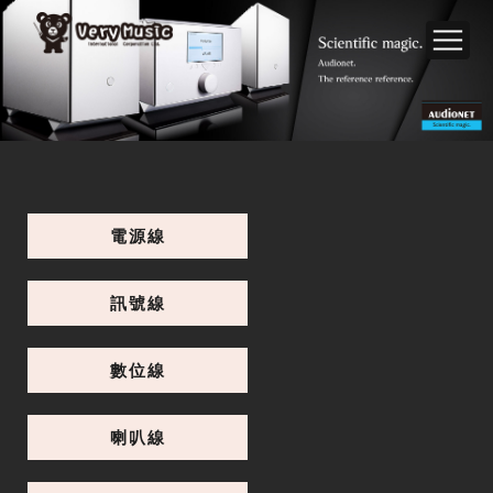
電源線
訊號線
數位線
喇叭線