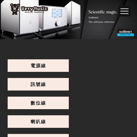
電源線
訊號線
數位線
喇叭線