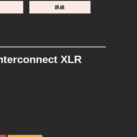
線
跳線
Interconnect XLR