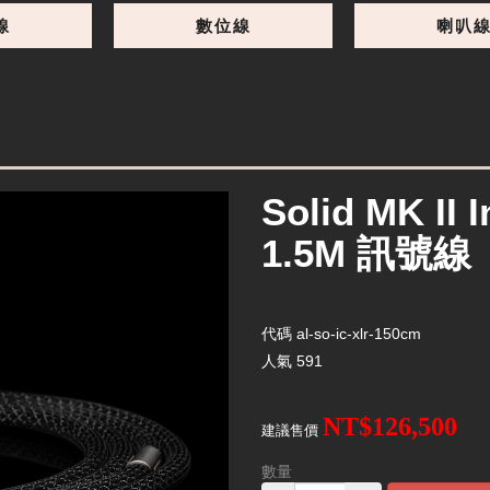
線
數位線
喇叭
Solid MK II 
1.5M 訊號線
代碼
al-so-ic-xlr-150cm
人氣
591
NT$126,500
建議售價
數量