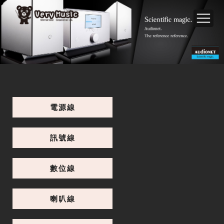
電源線
訊號線
數位線
喇叭線