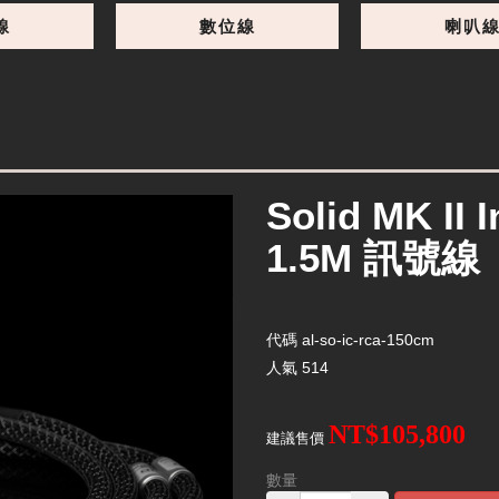
線
數位線
喇叭
Solid MK II 
1.5M 訊號線
代碼
al-so-ic-rca-150cm
人氣
514
NT$105,800
建議售價
數量