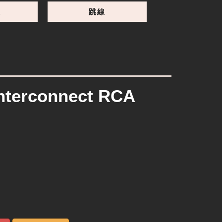
線
跳線
Interconnect RCA