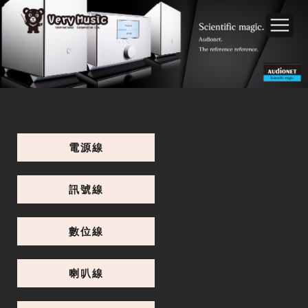
電源線
訊號線
數位線
喇叭線