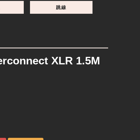
線
跳線
terconnect XLR 1.5M