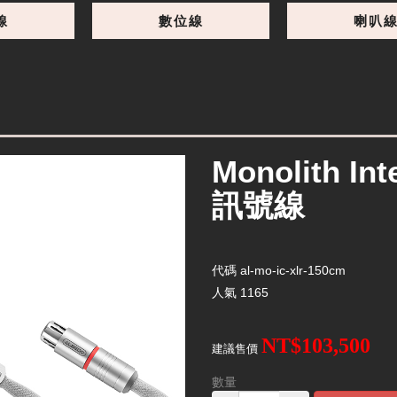
線
數位線
喇叭
Monolith In
訊號線
代碼
al-mo-ic-xlr-150cm
人氣
1165
NT$103,500
建議售價
數量