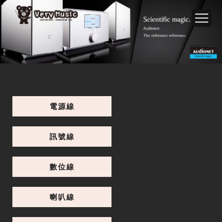
電源線
訊號線
數位線
喇叭線