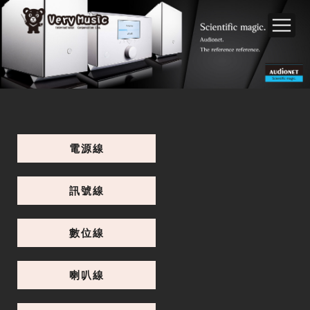
電源線
訊號線
數位線
喇叭線