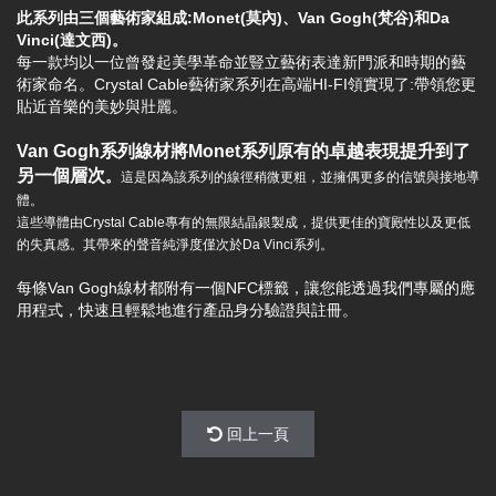
此系列由三個藝術家組成:Monet(莫內)、Van Gogh(梵谷)和Da
Vinci(達文西)。
每一款均以一位曾發起美學革命並豎立藝術表達新門派和時期的藝
術家命名。Crystal Cable藝術家系列在高端HI-FI領實現了:帶領您更
貼近音樂的美妙與壯麗。
Van Gogh系列線材將Monet系列原有的卓越表現提升到了
另一個層次
。
這是因為該系列的線徑稍微更粗，並擁偶更多的信號與接地導
體。
這些導體由Crystal Cable專有的無限結晶銀製成，提供更佳的寶殿性以及更低
的失真感。其帶來的聲音純淨度僅次於Da Vinci系列。
每條Van Gogh線材都附有一個NFC標籤，讓您能透過我們專屬的應
用程式，快速且輕鬆地進行產品身分驗證與註冊。
回上一頁