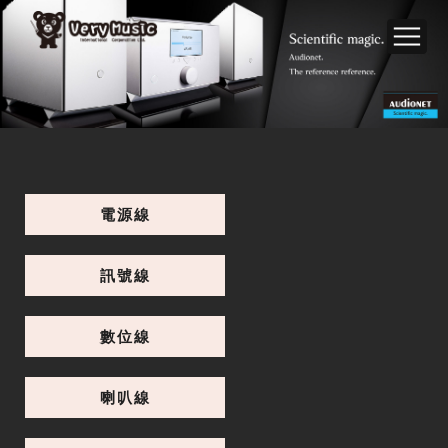
電源線
訊號線
數位線
喇叭線