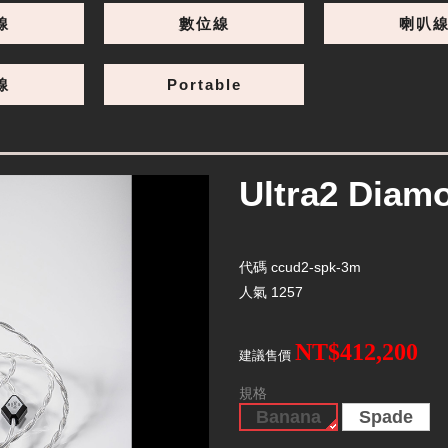
線
數位線
喇叭
線
Portable
Ultra2 Dia
代碼
ccud2-spk-3m
人氣
1257
NT$412,200
建議售價
規格
Banana
Spade