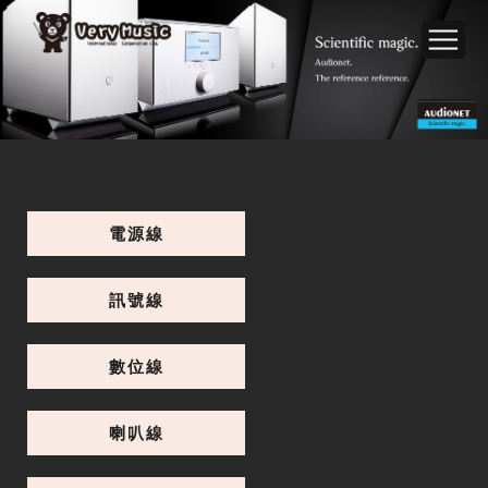
電源線
訊號線
數位線
喇叭線