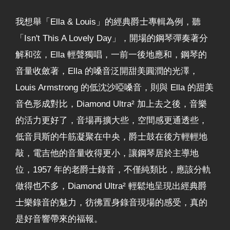
我想舉「Ella & Louis」的經典爵士專輯為例，聽
「Isn't This A Lovely Day」，開場的鋼琴彈奏著分
解和弦，Ella 輕聲獨唱，一前一後地應和，鋼琴的
音量收斂著，Ella 的嗓音泛開甜美圓潤的光澤，
Louis Armstrong 的低沈沙啞嗓音，則與 Ella 的甜美
音色形成對比，Diamond Ultra² 加上去之後，音樂
的活力更好了，音場再擴大些，空間感更通透些，
低音貝斯的牛筋凝聚在中央，爵士鼓在後方輕輕地
敲，電吉他的音量收得更小，讓鋼琴居於主導地
位，1957 年的老爵士錄音，不僅純類比，應該分軌
做得也不多，Diamond Ultra² 輕鬆地呈現出經典爵
士樂錄音的魅力，彷彿置身錄音現場的感受，真的
是好音響帶來的福報。