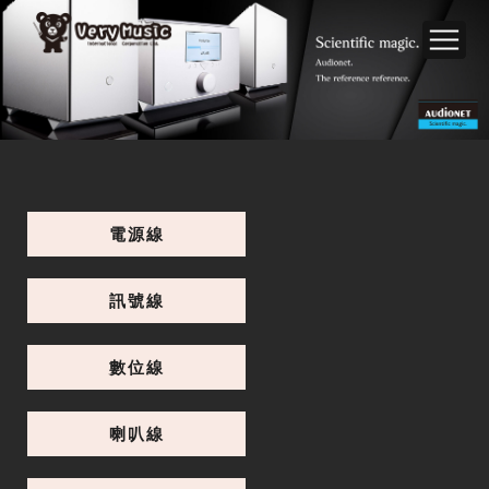
電源線
訊號線
數位線
喇叭線