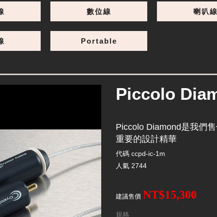
線
數位線
喇叭
線
Portable
Piccolo Di
Piccolo Diamond
重要的設計精華
代碼
ccpd-ic-1m
人氣
2744
NT$15,300
建議售價
規格