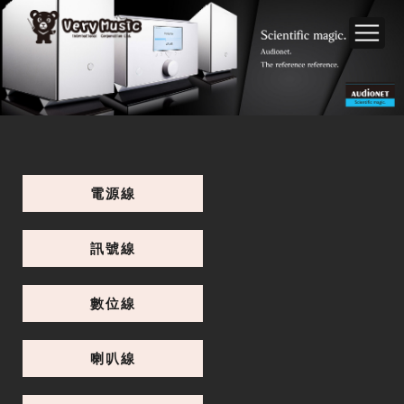
電源線
訊號線
數位線
喇叭線