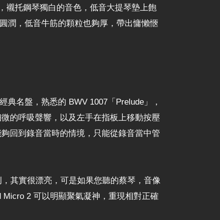
隱身在舞台後方，襯托鋼琴獨白的音色，低音大提琴墊上飽
多了些圓潤，低音牛筋的顆粒也夠厚，帶出慵懶愜
盤，熟悉的 BWV 1007「Prelude」，
細微的呼吸聲響，以及左手在指板上移動按壓
能夠回到錄音當時的情境，只能從錄音當中管
器比例，其實很漂亮，可是如果您聽的蔡琴，音像
d Micro 2 可以明顯聚氣凝神，重現相對正確