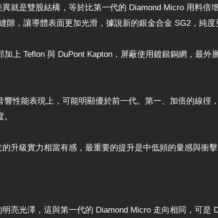
的差異就是雙股結構，等於比第一代的 Diamond Micro 用料倍增，
金填補銀結晶的縫隙，讓導體表面更加光滑，據說新的銀金合金 SG2
Teflon 與 DuPont Kapton，屏蔽使用鍍銀銅網
。
 在兩項音響性能表現上，可能明顯優於前一代。第一、加倍的線
度。
，新朋友的升級實力相當有感，最重要的提升是中低頻的量感與衝擊力，D
線的明亮光澤，這與第一代的 Diamond Micro 走向相同，可是 D