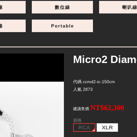
線
數位線
喇叭
線
Portable
Micro2 Dia
代碼
ccmd2-ic-150cm
人氣
2873
NT$62,300
建議售價
規格
RCA
XLR