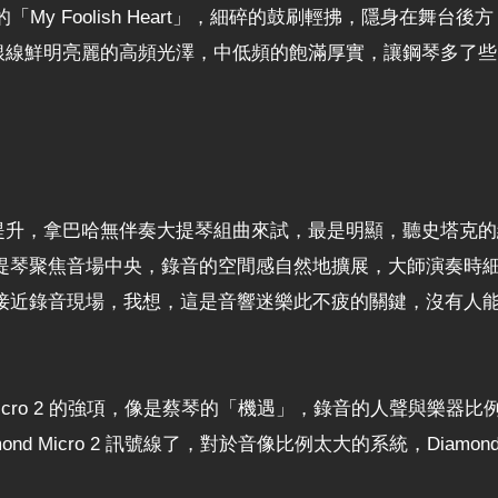
ebby」專輯的「My Foolish Heart」，細碎的鼓刷輕拂，
2 不僅有著銀線鮮明亮麗的高頻光澤，中低頻的飽滿厚實，讓鋼琴
聚力的提升，拿巴哈無伴奏大提琴組曲來試，最是明顯，聽史塔克的經典名
提琴聚焦音場中央，錄音的空間感自然地擴展，大師演奏時
接近錄音現場，我想，這是音響迷樂此不疲的關鍵，沒有人
 Micro 2 的強項，像是蔡琴的「機遇」，錄音的人聲與樂
d Micro 2 訊號線了，對於音像比例太大的系統，Diamon