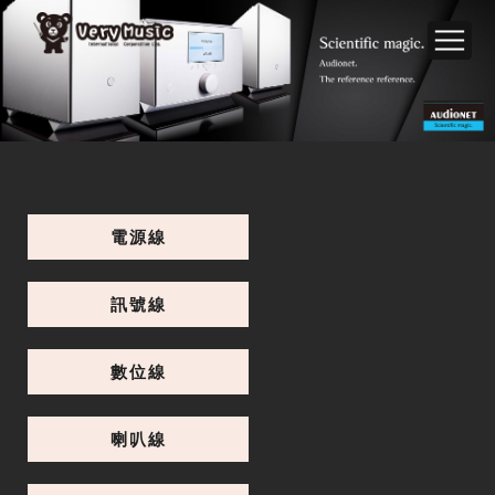
電源線
訊號線
數位線
喇叭線