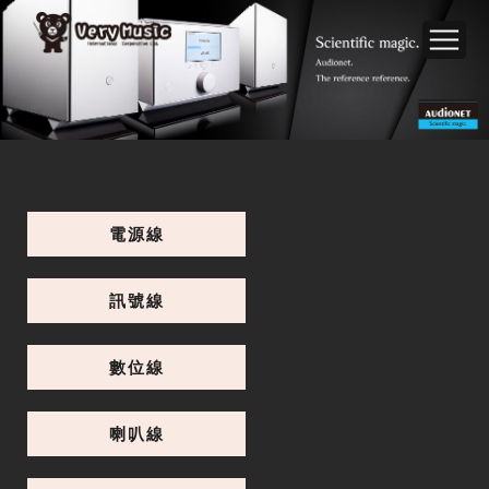
電源線
訊號線
數位線
喇叭線