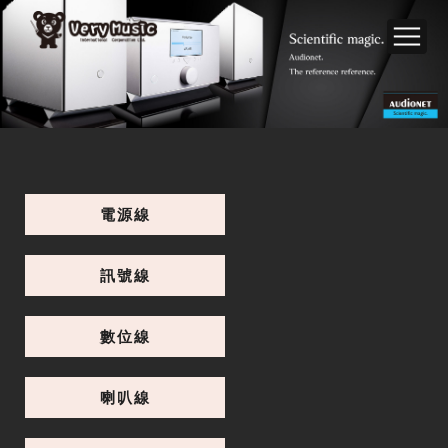
電源線
訊號線
數位線
喇叭線