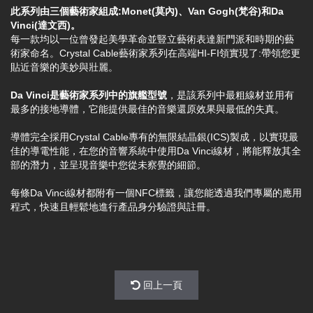
此系列由三個藝術家組成:Monet(莫內)、Van Gogh(梵谷)和Da
Vinci(達文西)。
每一款均以一位曾發起美學革命並豎立藝術表達新門派和時期的藝
術家命名。Crystal Cable藝術家系列在高端HI-FI領實現了:帶領您更
貼近音樂的美妙與壯麗。
Da Vinci是藝術家系列中的旗艦型號
，是該系列中最粗線材並用有
最多的接地導體，它能提供最佳的音樂還原效果與最低的失真。
導體完全採用Crystal Cable專有的無限結晶銀(ICS)製成，以實現最
佳的導電性能，在您的音響系統中使用Da Vinci線材，將能釋放其全
部的潛力，並呈現音樂中您從未察覺的細節。
每條Da Vinci線材都附有一個NFC標籤，讓您能透過我們專屬的應用
程式，快速且輕鬆地進行產品身分驗證與註冊。
回上一頁