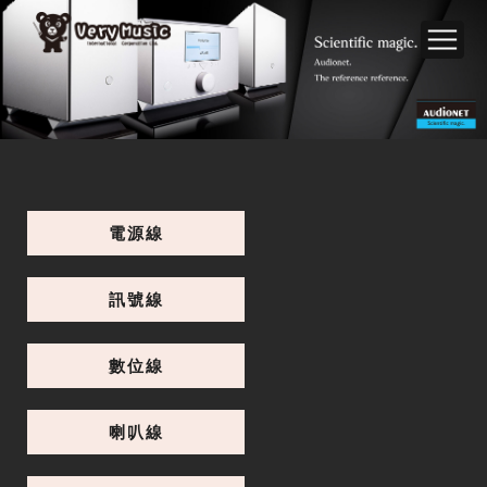
電源線
訊號線
數位線
喇叭線