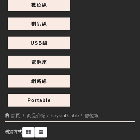
數位線
Standard Diamond 1M 數位線
喇叭線
USB線
規格上分為RCA及BNC兩種，選購時請注意您的設
備端子為何種類型。
電源座
網路線
Portable
首頁
商品介紹
Crystal Cable
數位線
細節
瀏覽方式