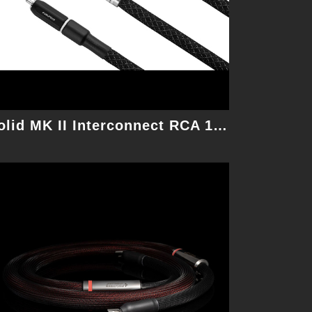
細節
Solid MK II Interconnect RCA 1M 訊號線
Digital USB 1.5M 數位線