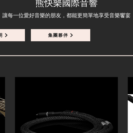
熊快樂國際音響
讓每一位愛好音樂的朋友，都能更簡單地享受音樂饗宴
明
集團夥伴
細節
Solid MK II Speak 2.5M 喇叭線