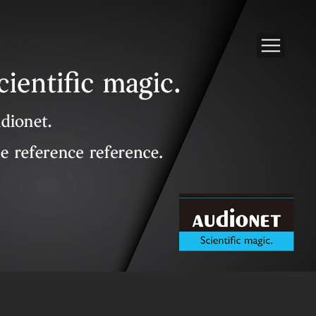
Solid MK II Interconnect RCA 1M 訊號線