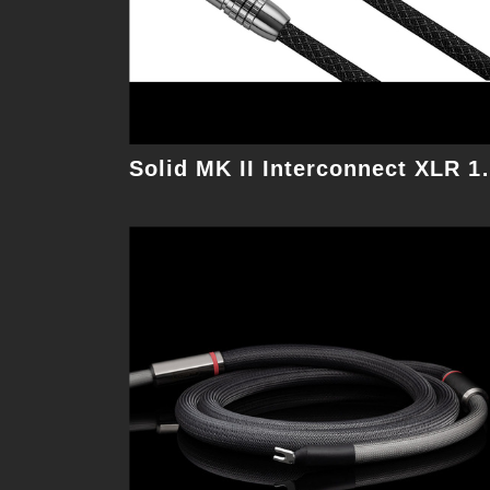
細節
Solid MK II I
Digital BNC 1.5M 數位線