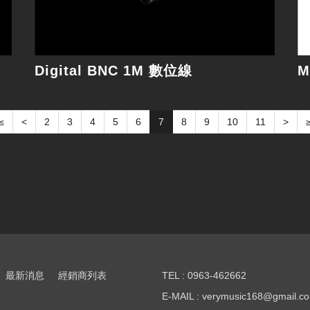
Digital BNC 1M 數位線
≤
<
2
3
4
5
6
7
8
9
10
11
>
最新消息
經銷商列表
TEL : 0963-462662
E-MAIL : verymusic168@gmail.c