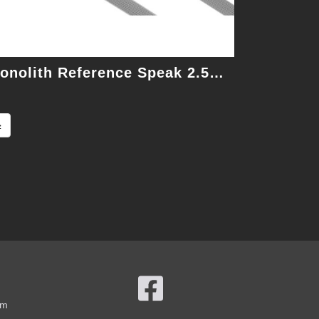
Monolith Reference Speak 2.5M 喇叭線
≥
om