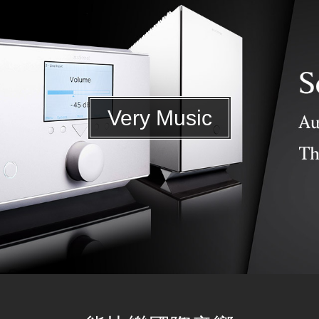
Very Music
Solid MK II Interconnect RCA 1.5M 訊號線