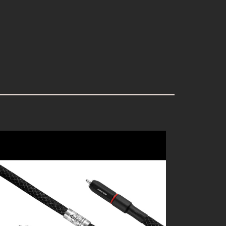
細節
Metamorphosis Signature Speak 2.5M 喇叭線