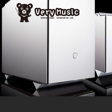
GEO MK II Interconnect XLR 1M 訊號線