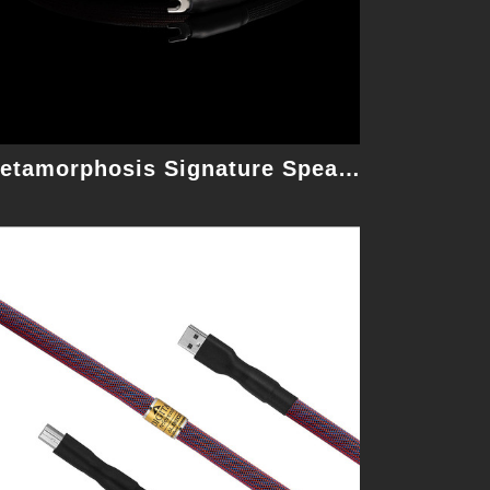
細節
Metamorphosis Signature Speak 2.5M 喇叭線
Monolith Reference Speak 2.5M 喇叭線