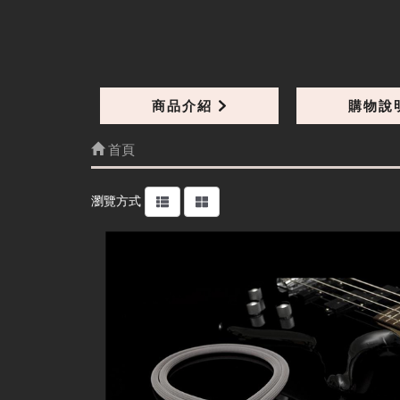
商品介紹
購物說
首頁
細節
瀏覽方式
Solid MK II Interconnect XLR 1M 訊號線