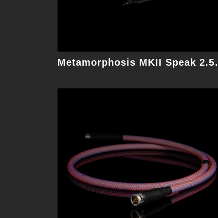
細節
Metamorpho