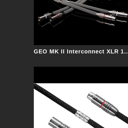
細節
GEO MK II Interconnect
Metamorphosis MKII Speak 2.5M 喇叭線